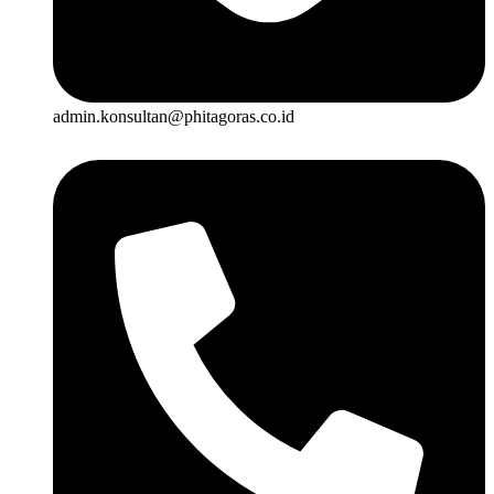
admin.konsultan@phitagoras.co.id