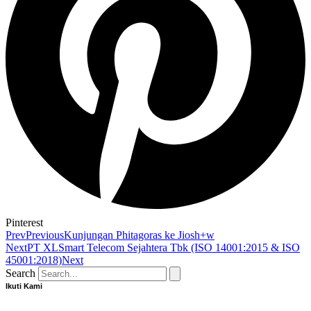
Pinterest
Prev
Previous
Kunjungan Phitagoras ke Jiosh+w
Next
PT XLSmart Telecom Sejahtera Tbk (ISO 14001:2015 & ISO
45001:2018)
Next
Search
Ikuti Kami