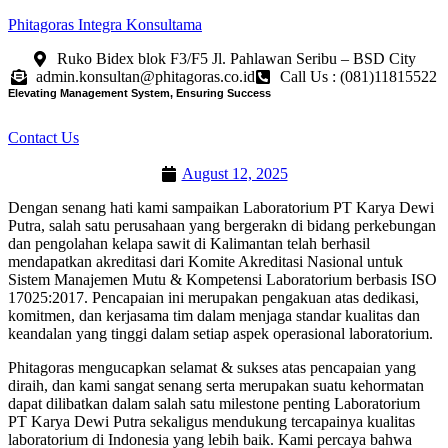
Phitagoras Integra Konsultama
Ruko Bidex blok F3/F5 Jl. Pahlawan Seribu – BSD City
admin.konsultan@phitagoras.co.id
Call Us : (081)11815522
Elevating Management System, Ensuring Success
Contact Us
August 12, 2025
Dengan senang hati kami sampaikan Laboratorium PT Karya Dewi
Putra, salah satu perusahaan yang bergerakn di bidang perkebungan
dan pengolahan kelapa sawit di Kalimantan telah berhasil
mendapatkan akreditasi dari Komite Akreditasi Nasional untuk
Sistem Manajemen Mutu & Kompetensi Laboratorium berbasis ISO
17025:2017. Pencapaian ini merupakan pengakuan atas dedikasi,
komitmen, dan kerjasama tim dalam menjaga standar kualitas dan
keandalan yang tinggi dalam setiap aspek operasional laboratorium.
Phitagoras mengucapkan selamat & sukses atas pencapaian yang
diraih, dan kami sangat senang serta merupakan suatu kehormatan
dapat dilibatkan dalam salah satu milestone penting Laboratorium
PT Karya Dewi Putra sekaligus mendukung tercapainya kualitas
laboratorium di Indonesia yang lebih baik. Kami percaya bahwa