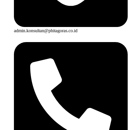
admin.konsultan@phitagoras.co.id