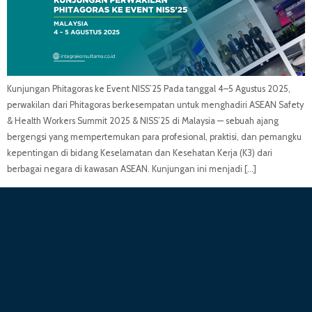
Kunjungan Phitagoras ke Event NISS’25 Pada tanggal 4–5 Agustus 2025,
perwakilan dari Phitagoras berkesempatan untuk menghadiri ASEAN Safety
& Health Workers Summit 2025 & NISS’25 di Malaysia — sebuah ajang
bergengsi yang mempertemukan para profesional, praktisi, dan pemangku
kepentingan di bidang Keselamatan dan Kesehatan Kerja (K3) dari
berbagai negara di kawasan ASEAN. Kunjungan ini menjadi […]